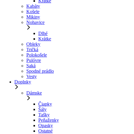
Krátke
Kabáty
Košele
Mikiny
Nohavice
Dlhé
Krátke
Obleky
Tričká
Polokošele
Pulóvre
Saká
Spodné prádlo
Vesty
Doplnky
Dámske
Čiapky
Šály
Tašky
Peňaženky
Opasky
Ostatné