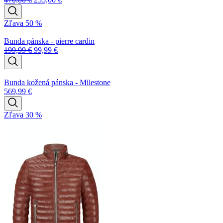
Zľava 50 %
Bunda pánska - pierre cardin
199,99
€
99,99
€
Bunda kožená pánska - Milestone
569,99
€
Zľava 30 %