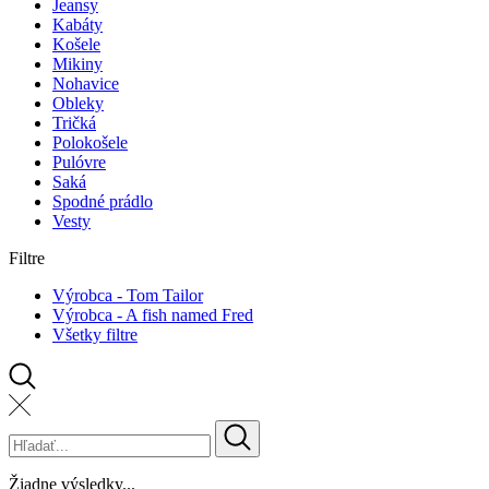
Jeansy
Kabáty
Košele
Mikiny
Nohavice
Obleky
Tričká
Polokošele
Pulóvre
Saká
Spodné prádlo
Vesty
Filtre
Výrobca - Tom Tailor
Výrobca - A fish named Fred
Všetky filtre
Žiadne výsledky...