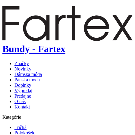
Bundy - Fartex
Značky
Novinky
Dámska móda
Pánska móda
Doplnky
Výpredaj
Predajne
O nás
Kontakt
Kategórie
Tričká
Polokošele