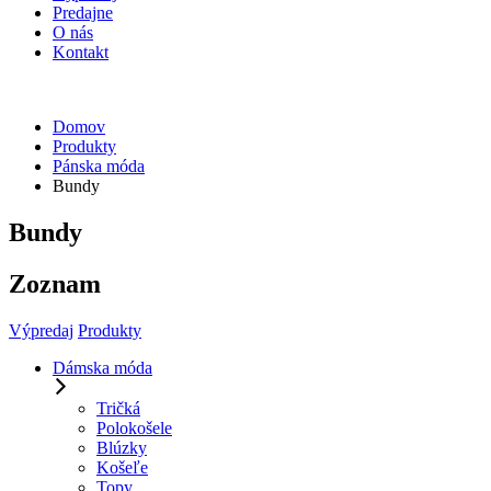
Predajne
O nás
Kontakt
Domov
Produkty
Pánska móda
Bundy
Bundy
Zoznam
Výpredaj
Produkty
Dámska móda
Tričká
Polokošele
Blúzky
Košeľe
Topy