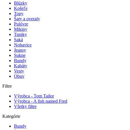
Blúzky
Košeľe
Topy
Šaty a overaly
Pulóvre
Mikiny
Tuniky
Saká
Nohavice
Jeansy
Sukne
Bundy
Kabáty
Vesty
Obuv
Filtre
Výrobca - Tom Tailor
Výrobca - A fish named Fred
Všetky filtre
Kategórie
Bundy