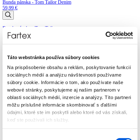
Bunda pánska - Tom Tailor Denim
59,99
€
Bunda pánska - Tom Tailor
199,99
€
Zľava 30 %
Táto webstránka používa súbory cookies
Bunda kožená pánska - Milestone
420,00
€
294,00
€
Na prispôsobenie obsahu a reklám, poskytovanie funkcií
sociálnych médií a analýzu návštevnosti používame
Zľava 30 %
súbory cookie. Informácie o tom, ako používate naše
webové stránky, poskytujeme aj našim partnerom v
Bunda kožená pánska - Milestone
460,00
€
322,00
€
oblasti sociálnych médií, inzercie a analýzy. Títo partneri
môžu príslušné informácie skombinovať s ďalšími
Zľava 30 %
údajmi, ktoré ste im poskytli alebo ktoré od vás získali,
keď ste používali ich služby.
Bunda pánska - pierre cardin
169,99
€
118,99
€
Výber