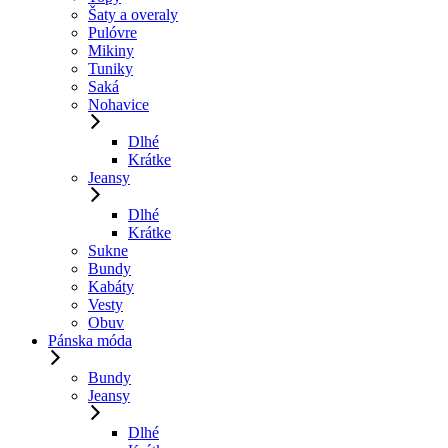
Šaty a overaly
Pulóvre
Mikiny
Tuniky
Saká
Nohavice
Dlhé
Krátke
Jeansy
Dlhé
Krátke
Sukne
Bundy
Kabáty
Vesty
Obuv
Pánska móda
Bundy
Jeansy
Dlhé