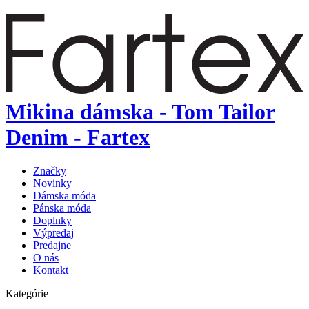
Mikina dámska - Tom Tailor
Denim - Fartex
Značky
Novinky
Dámska móda
Pánska móda
Doplnky
Výpredaj
Predajne
O nás
Kontakt
Kategórie