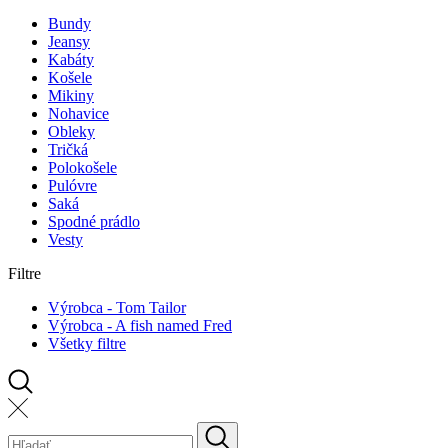
Bundy
Jeansy
Kabáty
Košele
Mikiny
Nohavice
Obleky
Tričká
Polokošele
Pulóvre
Saká
Spodné prádlo
Vesty
Filtre
Výrobca - Tom Tailor
Výrobca - A fish named Fred
Všetky filtre