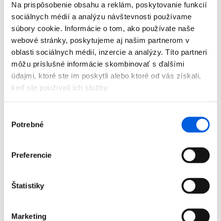
Na prispôsobenie obsahu a reklám, poskytovanie funkcií
Doplnky
Výpredaj
sociálnych médií a analýzu návštevnosti používame
Predajne
súbory cookie. Informácie o tom, ako používate naše
O nás
webové stránky, poskytujeme aj našim partnerom v
Kontakt
oblasti sociálnych médií, inzercie a analýzy. Títo partneri
Detail produktu
môžu príslušné informácie skombinovať s ďalšími
údajmi, ktoré ste im poskytli alebo ktoré od vás získali,
Domov
keď ste používali ich služby.
Produkty
Dámska móda
Mikiny
Výber
Mikina dámska - Tom Tailor Denim
Potrebné
súhlasu
Mikina dámska - Tom Tailor Denim
Preferencie
Štatistiky
Domov
Produkty
Dámska móda
Marketing