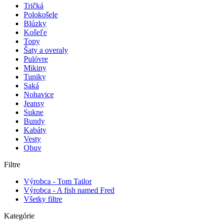
Tričká
Polokošele
Blúzky
Košeľe
Topy
Šaty a overaly
Pulóvre
Mikiny
Tuniky
Saká
Nohavice
Jeansy
Sukne
Bundy
Kabáty
Vesty
Obuv
Filtre
Výrobca - Tom Tailor
Výrobca - A fish named Fred
Všetky filtre
Kategórie