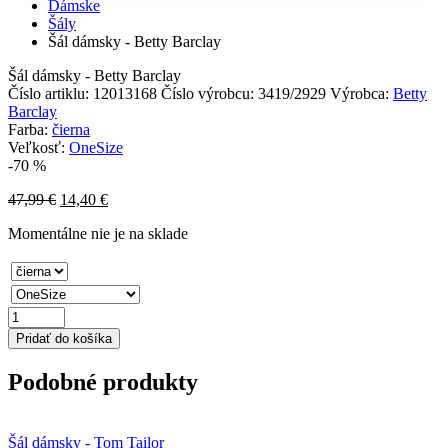
Dámske
Šály
Šál dámsky - Betty Barclay
Šál dámsky - Betty Barclay
Číslo artiklu:
12013168
Číslo výrobcu:
3419/2929
Výrobca:
Betty
Barclay
Farba:
čierna
Veľkosť:
OneSize
-70 %
47,99
€
14,40
€
Momentálne nie je na sklade
množstvo
Šál
Pridať do košíka
dámsky
-
Podobné produkty
Betty
Barclay
Z
Šál dámsky - Tom Tailor