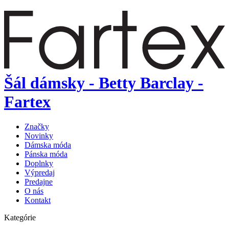
Šál dámsky - Betty Barclay -
Fartex
Značky
Novinky
Dámska móda
Pánska móda
Doplnky
Výpredaj
Predajne
O nás
Kontakt
Kategórie