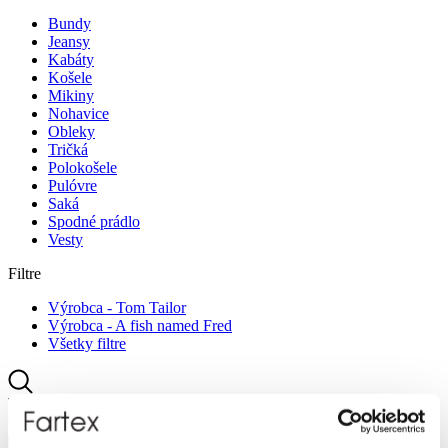
Bundy
Jeansy
Kabáty
Košele
Mikiny
Nohavice
Obleky
Tričká
Polokošele
Pulóvre
Saká
Spodné prádlo
Vesty
Filtre
Výrobca - Tom Tailor
Výrobca - A fish named Fred
Všetky filtre