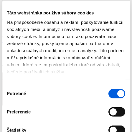
Žiadne výsledky...
Táto webstránka používa súbory cookies
0
Na prispôsobenie obsahu a reklám, poskytovanie funkcií
sociálnych médií a analýzu návštevnosti používame
súbory cookie. Informácie o tom, ako používate naše
Prihlásenie
webové stránky, poskytujeme aj našim partnerom v
oblasti sociálnych médií, inzercie a analýzy. Títo partneri
Žiadne produkty v košíku.
môžu príslušné informácie skombinovať s ďalšími
údajmi, ktoré ste im poskytli alebo ktoré od vás získali,
keď ste používali ich služby.
Výber
Potrebné
súhlasu
Preferencie
Značky
Novinky
Dámska móda
Štatistiky
Pánska móda