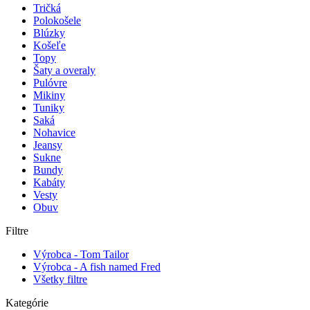
Tričká
Polokošele
Blúzky
Košeľe
Topy
Šaty a overaly
Pulóvre
Mikiny
Tuniky
Saká
Nohavice
Jeansy
Sukne
Bundy
Kabáty
Vesty
Obuv
Filtre
Výrobca - Tom Tailor
Výrobca - A fish named Fred
Všetky filtre
Kategórie