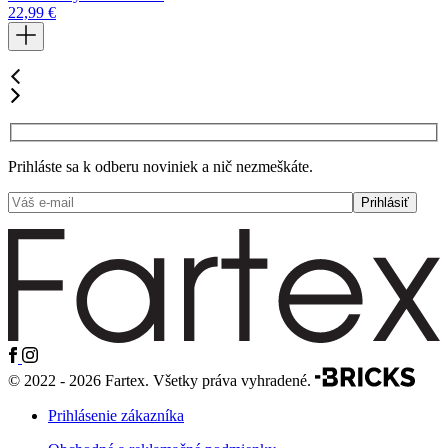
22,99
€
Š
3
Prihláste sa k odberu noviniek a nič nezmeškáte.
© 2022 - 2026 Fartex. Všetky práva vyhradené.
Prihlásenie zákazníka