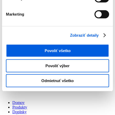
Doplnky
Výpredaj
Predajne
Marketing
O nás
Kontakt
Detail produktu
Zobraziť detaily
Domov
Produkty
Povoliť všetko
Doplnky
Dámske
Šály
Povoliť výber
Šál dámsky - Betty Barclay
Šál dámsky - Betty Barclay
Zľava 70 %
Odmietnuť všetko
Domov
Produkty
Doplnky